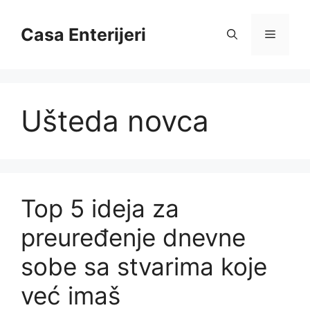
Skip
to
Casa Enterijeri
Menu
content
Ušteda novca
Top 5 ideja za
preuređenje dnevne
sobe sa stvarima koje
već imaš