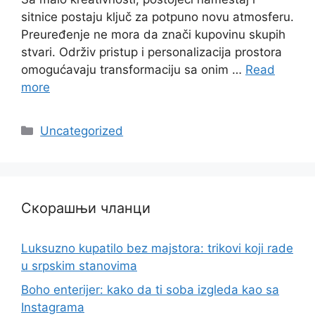
sitnice postaju ključ za potpuno novu atmosferu.
Preuređenje ne mora da znači kupovinu skupih
stvari. Održiv pristup i personalizacija prostora
omogućavaju transformaciju sa onim …
Read
more
Categories
Uncategorized
Скорашњи чланци
Luksuzno kupatilo bez majstora: trikovi koji rade
u srpskim stanovima
Boho enterijer: kako da ti soba izgleda kao sa
Instagrama