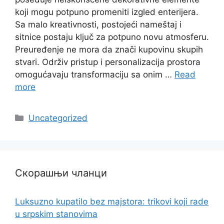
koji mogu potpuno promeniti izgled enterijera.
Sa malo kreativnosti, postojeći nameštaj i
sitnice postaju ključ za potpuno novu atmosferu.
Preuređenje ne mora da znači kupovinu skupih
stvari. Održiv pristup i personalizacija prostora
omogućavaju transformaciju sa onim …
Read
more
Categories
Uncategorized
Скорашњи чланци
Luksuzno kupatilo bez majstora: trikovi koji rade
u srpskim stanovima