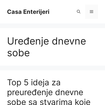
Skip
to
Casa Enterijeri
Menu
content
Uređenje dnevne
sobe
Top 5 ideja za
preuređenje dnevne
sobe sa stvarima koje