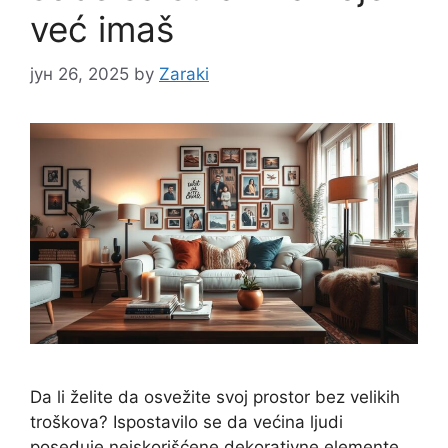
već imaš
јун 26, 2025
by
Zaraki
Da li želite da osvežite svoj prostor bez velikih
troškova? Ispostavilo se da većina ljudi
poseduje neiskorišćene dekorativne elemente