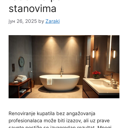
stanovima
јун 26, 2025
by
Zaraki
Renoviranje kupatila bez angažovanja
profesionalaca može biti izazov, ali uz prave
savete postiže se izvanredan rezultat. Mnogi