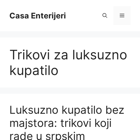
Skip
to
Casa Enterijeri
Menu
content
Trikovi za luksuzno
kupatilo
Luksuzno kupatilo bez
majstora: trikovi koji
rade u srpskim