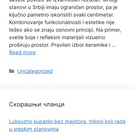
stanovi u Srbiji imaju ograničen prostor, pa je
ključno pametno iskoristiti svaki centimetar.
Kombinovanje funkcionalnosti i estetike nije
teško ako se znaju osnovni principi. Na primer,
svetle boje i refleksni materijali vizuelno
proširuju prostor. Pravilan izbor keramike i …
Read more
Categories
Uncategorized
Скорашњи чланци
Luksuzno kupatilo bez majstora: trikovi koji rade
u srpskim stanovima