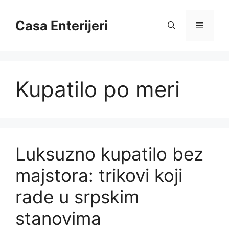
Skip
to
Casa Enterijeri
Menu
content
Kupatilo po meri
Luksuzno kupatilo bez
majstora: trikovi koji
rade u srpskim
stanovima